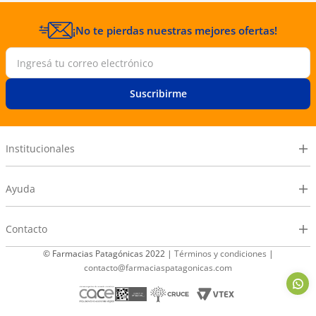
¡No te pierdas nuestras mejores ofertas!
Suscribirme
Institucionales
Ayuda
Contacto
© Farmacias Patagónicas 2022 |
Términos y condiciones
|
contacto@farmaciaspatagonicas.com