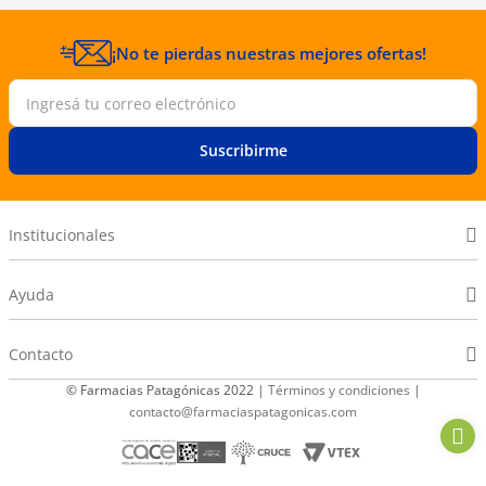
¡No te pierdas nuestras mejores ofertas!
Suscribirme
Institucionales
Ayuda
Contacto
© Farmacias Patagónicas 2022 |
Términos y condiciones
|
contacto@farmaciaspatagonicas.com