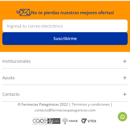
¡No te pierdas nuestras mejores ofertas!
Suscribirme
Institucionales
Ayuda
Contacto
© Farmacias Patagónicas 2022 |
Términos y condiciones
|
contacto@farmaciaspatagonicas.com