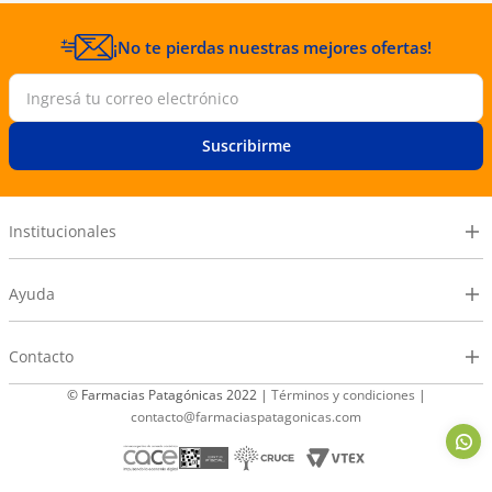
¡No te pierdas nuestras mejores ofertas!
Suscribirme
Institucionales
Ayuda
Contacto
© Farmacias Patagónicas 2022 |
Términos y condiciones
|
contacto@farmaciaspatagonicas.com