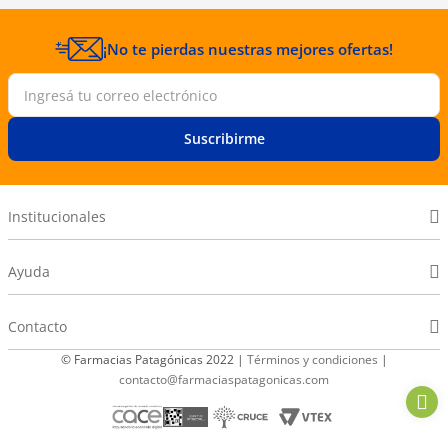
¡No te pierdas nuestras mejores ofertas!
Suscribirme
Institucionales
Ayuda
Contacto
© Farmacias Patagónicas 2022 |
Términos y condiciones
|
contacto@farmaciaspatagonicas.com