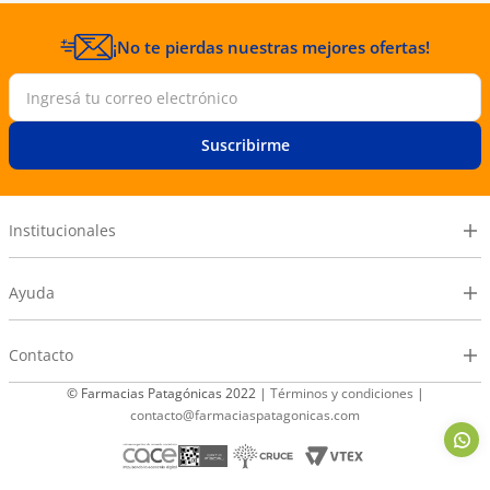
¡No te pierdas nuestras mejores ofertas!
Suscribirme
Institucionales
Ayuda
Contacto
© Farmacias Patagónicas 2022 |
Términos y condiciones
|
contacto@farmaciaspatagonicas.com