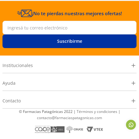
¡No te pierdas nuestras mejores ofertas!
Suscribirme
Institucionales
Ayuda
Contacto
© Farmacias Patagónicas 2022 |
Términos y condiciones
|
contacto@farmaciaspatagonicas.com