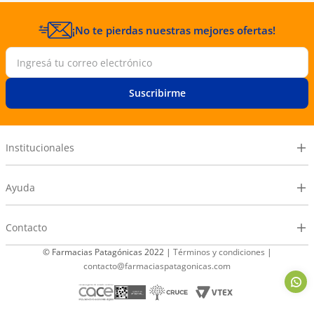
¡No te pierdas nuestras mejores ofertas!
Suscribirme
Institucionales
Ayuda
Contacto
© Farmacias Patagónicas 2022 |
Términos y condiciones
|
contacto@farmaciaspatagonicas.com