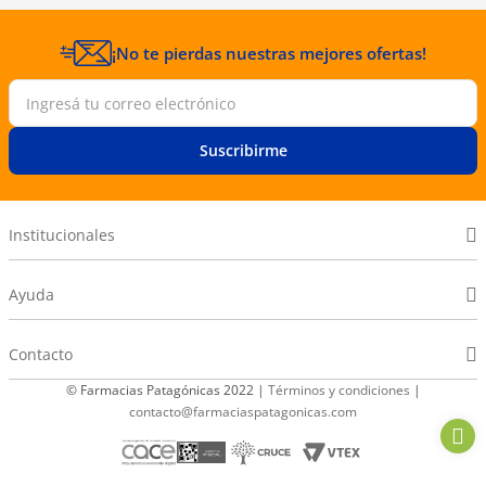
¡No te pierdas nuestras mejores ofertas!
Suscribirme
Institucionales
Ayuda
Contacto
© Farmacias Patagónicas 2022 |
Términos y condiciones
|
contacto@farmaciaspatagonicas.com