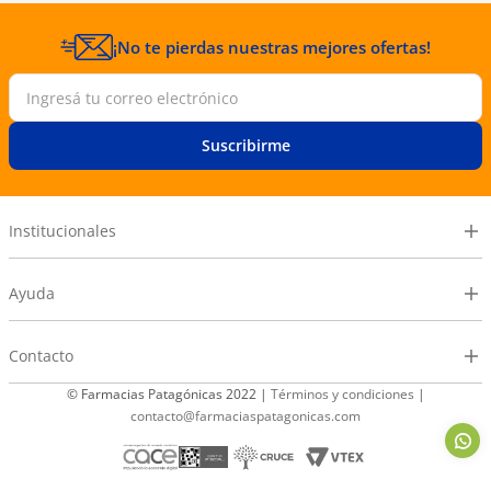
¡No te pierdas nuestras mejores ofertas!
Suscribirme
Institucionales
Ayuda
Contacto
© Farmacias Patagónicas 2022 |
Términos y condiciones
|
contacto@farmaciaspatagonicas.com