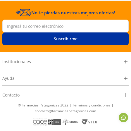
¡No te pierdas nuestras mejores ofertas!
Suscribirme
Institucionales
Ayuda
Contacto
© Farmacias Patagónicas 2022 |
Términos y condiciones
|
contacto@farmaciaspatagonicas.com