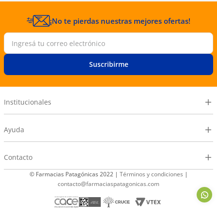
¡No te pierdas nuestras mejores ofertas!
Suscribirme
Institucionales
Ayuda
Contacto
© Farmacias Patagónicas 2022 |
Términos y condiciones
|
contacto@farmaciaspatagonicas.com