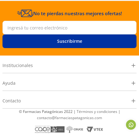
¡No te pierdas nuestras mejores ofertas!
Suscribirme
Institucionales
Ayuda
Contacto
© Farmacias Patagónicas 2022 |
Términos y condiciones
|
contacto@farmaciaspatagonicas.com