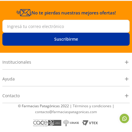
¡No te pierdas nuestras mejores ofertas!
Suscribirme
Institucionales
Ayuda
Contacto
© Farmacias Patagónicas 2022 |
Términos y condiciones
|
contacto@farmaciaspatagonicas.com