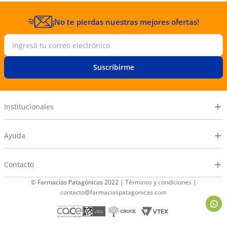
¡No te pierdas nuestras mejores ofertas!
Suscribirme
Institucionales
Ayuda
Contacto
© Farmacias Patagónicas 2022 |
Términos y condiciones
|
contacto@farmaciaspatagonicas.com