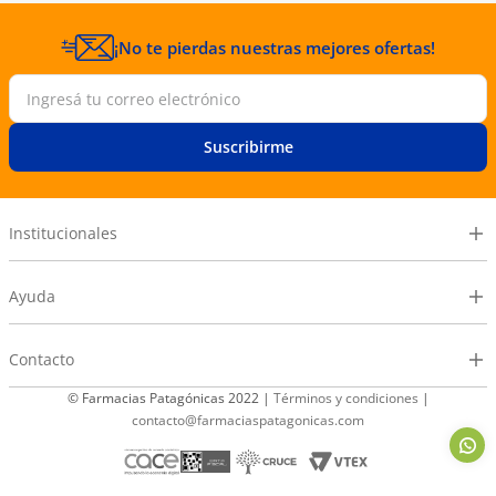
¡No te pierdas nuestras mejores ofertas!
Suscribirme
Institucionales
Ayuda
Contacto
© Farmacias Patagónicas 2022 |
Términos y condiciones
|
contacto@farmaciaspatagonicas.com