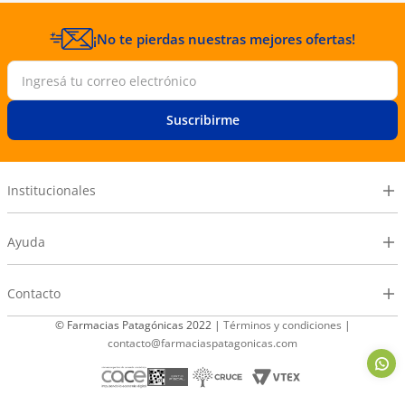
¡No te pierdas nuestras mejores ofertas!
Suscribirme
Institucionales
Ayuda
Contacto
© Farmacias Patagónicas 2022 |
Términos y condiciones
|
contacto@farmaciaspatagonicas.com