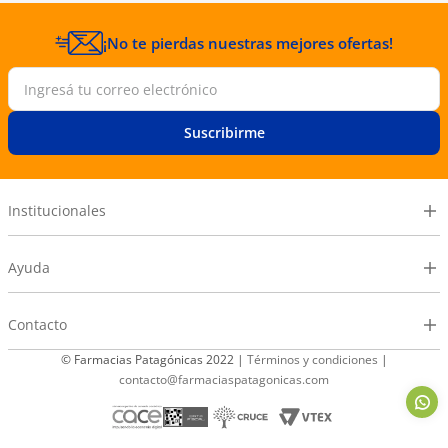
¡No te pierdas nuestras mejores ofertas!
Suscribirme
Institucionales
Ayuda
Contacto
© Farmacias Patagónicas 2022 |
Términos y condiciones
|
contacto@farmaciaspatagonicas.com