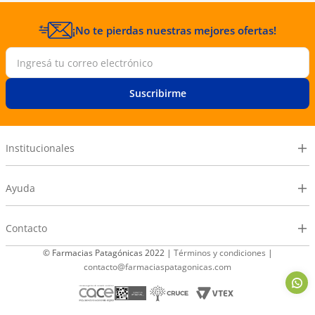
¡No te pierdas nuestras mejores ofertas!
Suscribirme
Institucionales
Ayuda
Contacto
© Farmacias Patagónicas 2022 |
Términos y condiciones
|
contacto@farmaciaspatagonicas.com