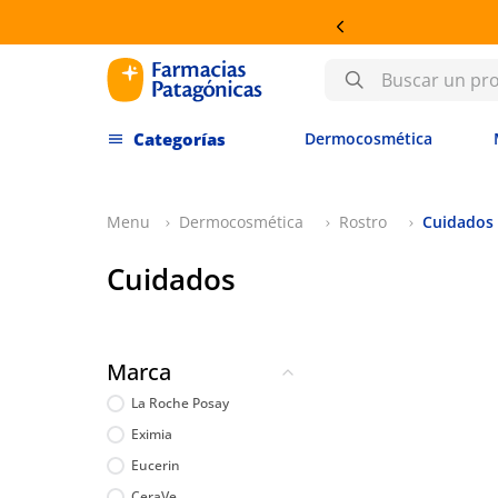
Buscar un producto
Dermocosmética
Dermocosmética
Rostro
Cuidados
Cuidados
Marca
La Roche Posay
Eximia
Eucerin
CeraVe