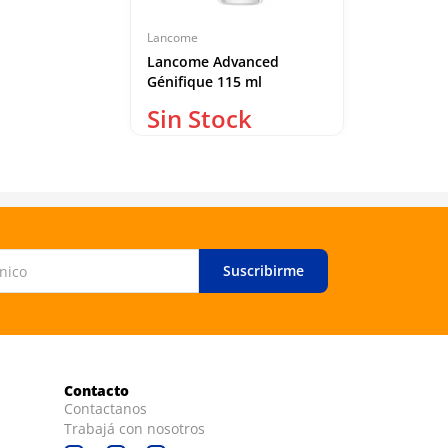
Lancome
Algabo
Lancome Advanced
Algabo Ba
Génifique 115 ml
Seguridad
Suscribirme
Contacto
Contactanos
Trabajá con nosotros