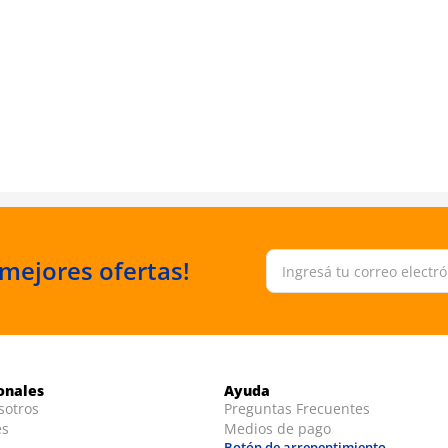
 mejores ofertas!
ionales
Ayuda
sotros
Preguntas Frecuentes
es
Medios de pago
Botón de arrepentimiento