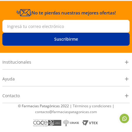
¡No te pierdas nuestras mejores ofertas!
Suscribirme
Institucionales
Ayuda
Contacto
© Farmacias Patagónicas 2022 |
Términos y condiciones
|
contacto@farmaciaspatagonicas.com