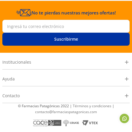
¡No te pierdas nuestras mejores ofertas!
Suscribirme
Institucionales
Ayuda
Contacto
© Farmacias Patagónicas 2022 |
Términos y condiciones
|
contacto@farmaciaspatagonicas.com