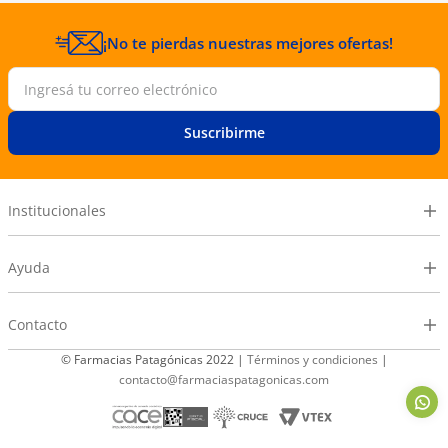
¡No te pierdas nuestras mejores ofertas!
Suscribirme
Institucionales
Ayuda
Contacto
© Farmacias Patagónicas 2022 |
Términos y condiciones
|
contacto@farmaciaspatagonicas.com