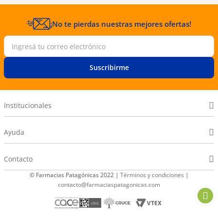
¡No te pierdas nuestras mejores ofertas!
Suscribirme
Institucionales
Ayuda
Contacto
© Farmacias Patagónicas 2022 |
Términos y condiciones
|
contacto@farmaciaspatagonicas.com