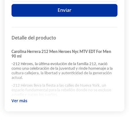
Enviar
Detalle del producto
Carolina Herrera 212 Men Heroes Nyc MTV EDT For Men
90 ml
-212 Héroes, la última evolución de la familia 212, nació
como una celebración de la juventud y rinde homenaje a la
cultura callejera, la libertad y autenticidad de la generación
actual.
-212 Héroes lleva la fiesta a las calles de Nueva York, un
espacio fundamental para la rebelión donde no se excluye
a nadie y nacen los sueños.
-Notas de salida:
Pimienta negra y cardamomo.
-Notas de corazón:
Jengibre y geranio.
-Notas de fondo:
Vetiver y vainilla.