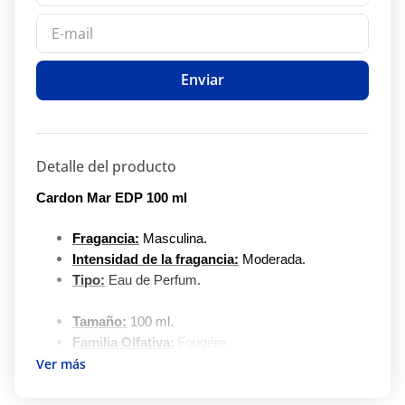
Enviar
Detalle del producto
Cardon Mar EDP 100 ml
Fragancia:
Masculina.
Intensidad de la fragancia:
Moderada.
Tipo:
Eau de Perfum.
Tamaño:
100 ml.
Familia Olfativa:
Fougére
Notas de salida:
Bergamota, membrillo y
pimienta
.
Notas de Corazón:
Clavo de olor, rosa e