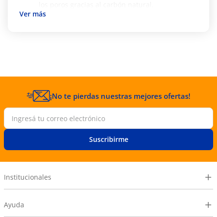
los poros gracias al carbón natural.
Acondiciona la piel dejándola suave, sedosa y
con una apariencia renovada.
Ideal para pieles grasas que buscan controlar
el brillo sin obstruir los poros.
Formato en bolsa ecológica que genera menos
desechos para el medio ambiente.
Producto no comedogénico y probado
dermatológicamente para mayor seguridad.
¡No te pierdas nuestras mejores ofertas!
Activos que se destaquen
Carbón Natural: potente agente purificante
que succiona la suciedad y grasa.
Cuarzo Rosa: cristal natural asociado al
Suscribirme
cuidado y bienestar de la piel.
Arcilla Relajante: base mineral que matifica y
suaviza la textura cutánea.
Institucionales
Modo de uso
Humedecer el rostro previamente para
Ayuda
facilitar la aplicación.
Aplicar una capa uniforme sobre la cara,