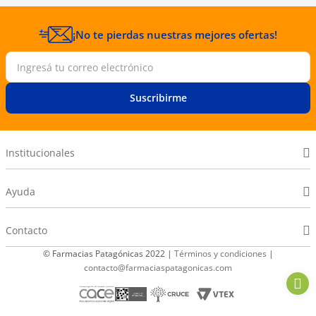
¡No te pierdas nuestras mejores ofertas!
Suscribirme
Institucionales
Ayuda
Contacto
© Farmacias Patagónicas 2022 |
Términos y condiciones
|
contacto@farmaciaspatagonicas.com