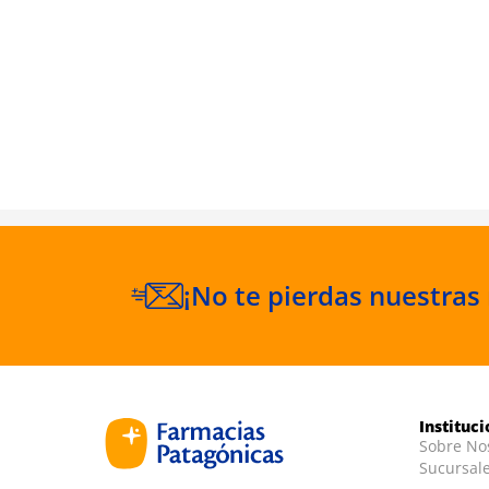
DP 100 ml
¡No te pierdas nuestras
Instituc
Sobre No
Sucursal