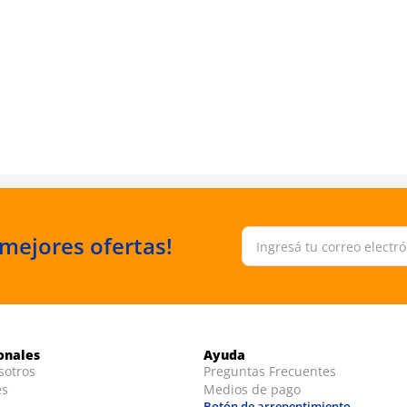
 mejores ofertas!
ionales
Ayuda
sotros
Preguntas Frecuentes
es
Medios de pago
Botón de arrepentimiento