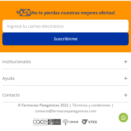
¡No te pierdas nuestras mejores ofertas!
Suscribirme
Institucionales
Ayuda
Contacto
© Farmacias Patagónicas 2022 |
Términos y condiciones
|
contacto@farmaciaspatagonicas.com