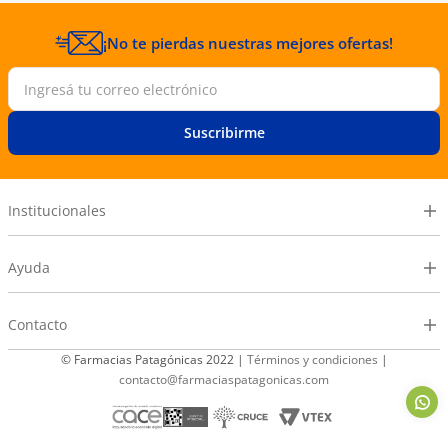
¡No te pierdas nuestras mejores ofertas!
Suscribirme
Institucionales
Ayuda
Contacto
© Farmacias Patagónicas 2022 |
Términos y condiciones
|
contacto@farmaciaspatagonicas.com