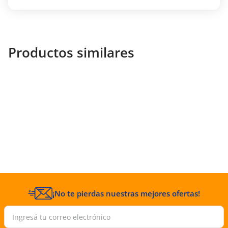
una explosión fresca de pera, mandarina y
pimienta rosa, ofreciendo un inicio vibrante y
chispeante que despierta los sentidos.
Notas de Corazón:
En el corazón, se
despliegan aromas de flor de naranjo y jazmín
Productos similares
sambac, que añaden un toque floral sensual y
sofisticado a la composición.
Notas de Fondo:
La base está compuesta por
un acorde de café y vainilla, que aportan
profundidad y calidez, dejando una estela
envolvente y cautivadora.
Presentación:
Frasco de 30 ml, perfecto para
llevar en el bolso y retocar la fragancia en
cualquier momento del día.
¡No te pierdas nuestras mejores ofertas!