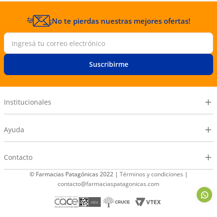
¡No te pierdas nuestras mejores ofertas!
Suscribirme
Institucionales
Ayuda
Contacto
© Farmacias Patagónicas 2022 |
Términos y condiciones
|
contacto@farmaciaspatagonicas.com