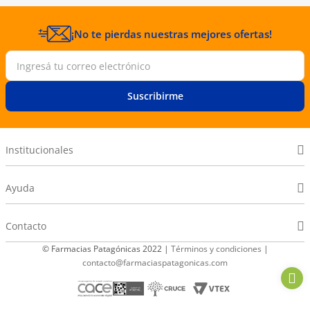
¡No te pierdas nuestras mejores ofertas!
Suscribirme
Institucionales
Ayuda
Contacto
© Farmacias Patagónicas 2022 |
Términos y condiciones
|
contacto@farmaciaspatagonicas.com