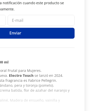
Enviar
00 ml
oral Frutal para Mujeres.
nueva.
Electro Touch
se lanzó en 2024.
sta fragrancia es Fabrice Pellegrin.
ándano, pera y toronja (pomelo).
crema batida, flor de azahar del naranjo y
aliné, Madera de ensueño, vainilla y