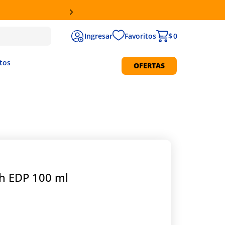
Favoritos
$ 0
tos
OFERTAS
Protección Solar
ch EDP 100 ml