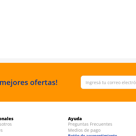
 mejores ofertas!
ionales
Ayuda
sotros
Preguntas Frecuentes
es
Medios de pago
Botón de arrepentimiento