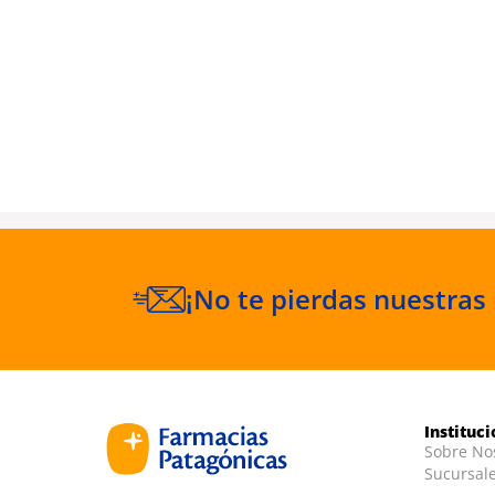
The Pooh
l +3 Años
¡No te pierdas nuestras
Instituc
Sobre No
Sucursal