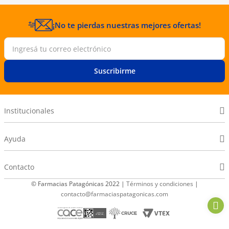
¡No te pierdas nuestras mejores ofertas!
Suscribirme
Institucionales
Ayuda
Contacto
© Farmacias Patagónicas 2022 |
Términos y condiciones
|
contacto@farmaciaspatagonicas.com