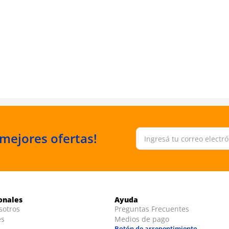
 mejores ofertas!
ionales
Ayuda
sotros
Preguntas Frecuentes
es
Medios de pago
Botón de arrepentimiento