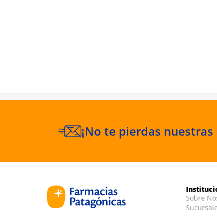
Platinum
ainilla Ice
¡No te pierdas nuestras
Instituc
Sobre No
Sucursal