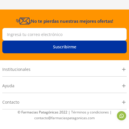
¡No te pierdas nuestras mejores ofertas!
Suscribirme
Institucionales
Ayuda
Contacto
© Farmacias Patagónicas 2022 |
Términos y condiciones
|
contacto@farmaciaspatagonicas.com