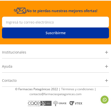
¡No te pierdas nuestras mejores ofertas!
Suscribirme
Institucionales
Ayuda
Contacto
© Farmacias Patagónicas 2022 |
Términos y condiciones
|
contacto@farmaciaspatagonicas.com