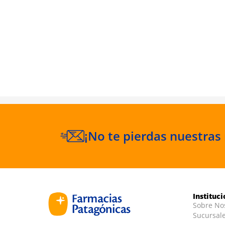
Dental
 Instant
¡No te pierdas nuestras
Instituc
Sobre No
Sucursal