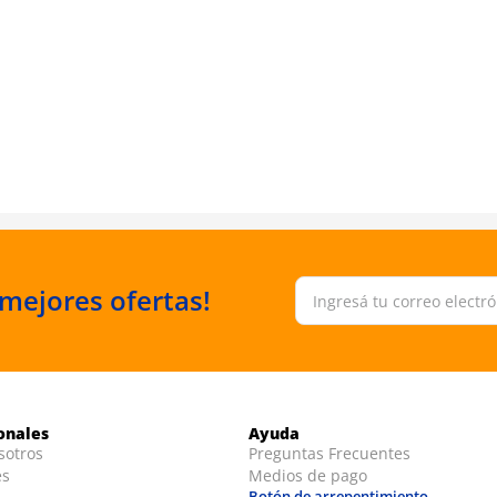
 mejores ofertas!
ionales
Ayuda
sotros
Preguntas Frecuentes
es
Medios de pago
Botón de arrepentimiento