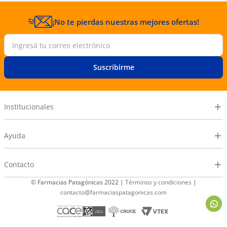
¡No te pierdas nuestras mejores ofertas!
Suscribirme
Institucionales
Ayuda
Contacto
© Farmacias Patagónicas 2022 |
Términos y condiciones
|
contacto@farmaciaspatagonicas.com