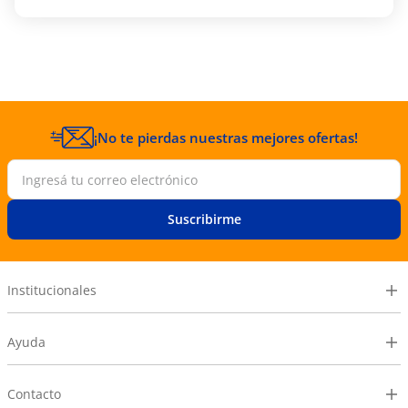
fragancias.
Cuidado del Planeta:
No testada en
animales y presentada en envases
sustentables.
Proporciona un acabado natural que resalta
la belleza de tus cejas.
Ideal para uso diario; fácil aplicación que se
integra a tu rutina de maquillaje.
¡No te pierdas nuestras mejores ofertas!
Perfecta para quienes buscan un producto
consciente y respetuoso con la piel.
Instrucciones de Uso:
Suscribirme
1. Aplica la cera sobre las cejas limpias,
comenzando desde la raíz hacia arriba.
2. Peina y moldea hasta lograr la forma deseada.
3. Puede usarse sola o después de rellenar las cejas
Institucionales
para un acabado más definido.
Con la cera Kind & Free de Rimmel London, lograrás
Ayuda
unas cejas impecables y naturales que se
mantendrán perfectas durante todo el día. ¡Un
must-have en tu kit de belleza!
Contacto