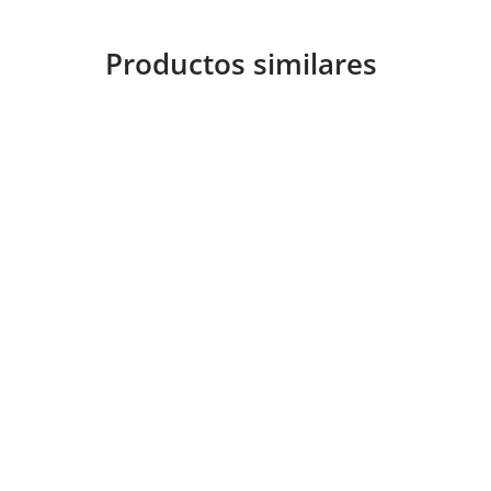
Productos similares
ifying
coal" 1