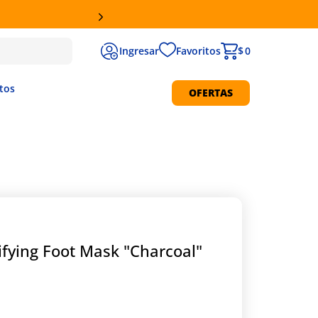
Favoritos
$ 0
tos
OFERTAS
Protección Solar
fying Foot Mask "Charcoal"