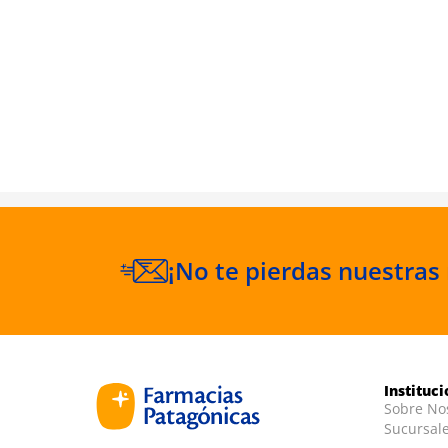
Splash
a 125 ml
¡No te pierdas nuestras
Instituc
Sobre No
Sucursal