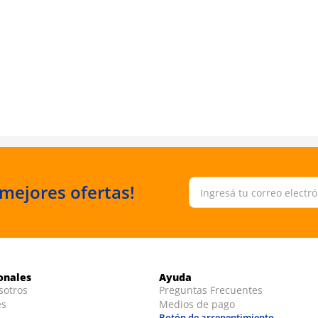
 mejores ofertas!
ionales
Ayuda
sotros
Preguntas Frecuentes
es
Medios de pago
Botón de arrepentimiento