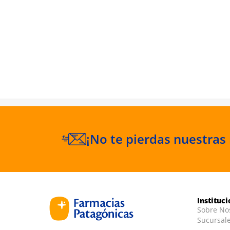
onnel
ifier 250
¡No te pierdas nuestras
Instituc
Sobre No
Sucursal