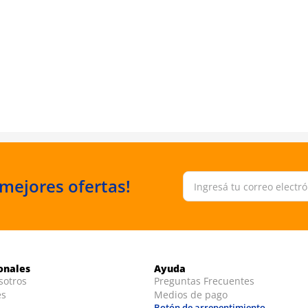
 mejores ofertas!
ionales
Ayuda
sotros
Preguntas Frecuentes
es
Medios de pago
Botón de arrepentimiento