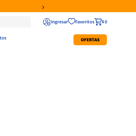
ALES
Favoritos
$ 0
tos
OFERTAS
Protección Solar