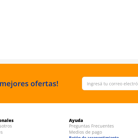
 mejores ofertas!
ionales
Ayuda
sotros
Preguntas Frecuentes
es
Medios de pago
Botón de arrepentimiento