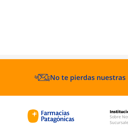
getal Con
¡No te pierdas nuestras
Instituc
Sobre No
Sucursal