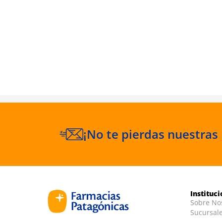
eico 200
¡No te pierdas nuestras
Instituc
Sobre No
Sucursal