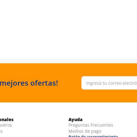
 mejores ofertas!
ionales
Ayuda
sotros
Preguntas Frecuentes
es
Medios de pago
Botón de arrepentimiento