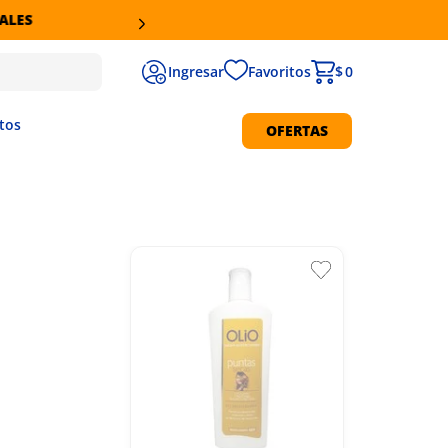
Favoritos
$ 0
tos
OFERTAS
Protección Solar