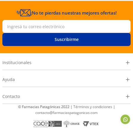
¡No te pierdas nuestras mejores ofertas!
Suscribirme
Institucionales
Ayuda
Contacto
© Farmacias Patagónicas 2022 |
Términos y condiciones
|
contacto@farmaciaspatagonicas.com